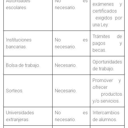
Autoridades
No es
exámenes y
escolares.
necesario.
certificados
exigidos por
una Ley.
Trámites de
Instituciones
No es
pagos y
bancarias.
necesario.
becas.
Oportunidades
Bolsa de trabajo.
Necesario.
de trabajo.
Promover y
ofrecer
Sorteos.
Necesario.
productos
y/o servicios.
Universidades
No es
Intercambios
extranjeras.
necesario.
de alumnos.