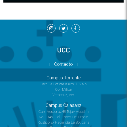
UCC
Contacto
Campus Torrente
Carr. La Boticaria Km. 1.5 s/n.
Col. Militar
Veracruz, Ver.
Campus Calasanz
Carr. Veracruz-El Tejar-Medellín
No. 1946. Col. Fracc. Del Predio
Rústico Ex Hacienda La Boticaria