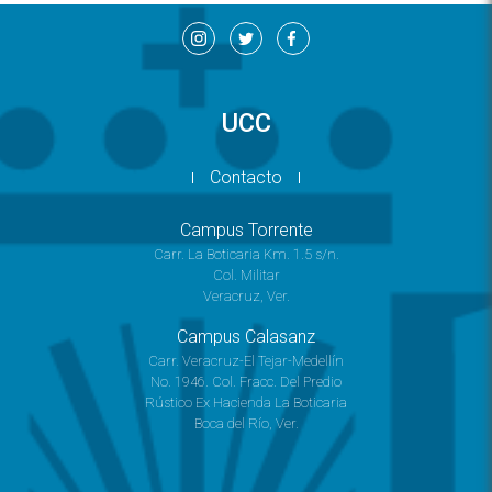
UCC
Contacto
Campus Torrente
Carr. La Boticaria Km. 1.5 s/n.
Col. Militar
Veracruz, Ver.
Campus Calasanz
Carr. Veracruz-El Tejar-Medellín
No. 1946. Col. Fracc. Del Predio
Rústico Ex Hacienda La Boticaria
Boca del Río, Ver.