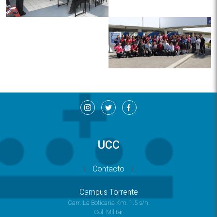
UCC
Contacto
Campus Torrente
Carr. La Boticaria Km. 1.5 s/n.
Col. Militar