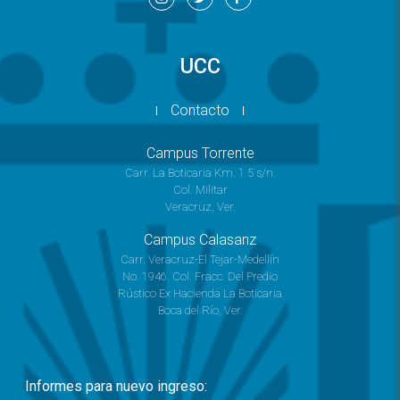
UCC
Contacto
Campus Torrente
Carr. La Boticaria Km. 1.5 s/n.
Col. Militar
Veracruz, Ver.
Campus Calasanz
Carr. Veracruz-El Tejar-Medellín
No. 1946. Col. Fracc. Del Predio
Rústico Ex Hacienda La Boticaria
Boca del Río, Ver.
Informes para nuevo ingreso: