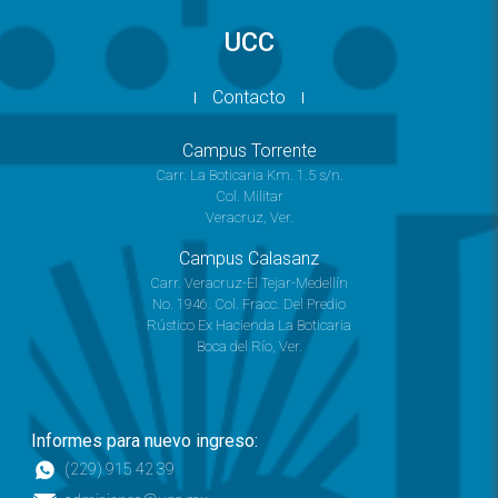
UCC
Contacto
Campus Torrente
Carr. La Boticaria Km. 1.5 s/n.
Col. Militar
Veracruz, Ver.
Campus Calasanz
Carr. Veracruz-El Tejar-Medellín
No. 1946. Col. Fracc. Del Predio
Rústico Ex Hacienda La Boticaria
Boca del Río, Ver.
Informes para nuevo ingreso:
(229) 915 42 39