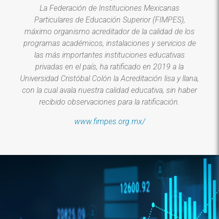
La Federación de Instituciones Mexicanas
Particulares de Educación Superior (FIMPES),
máximo organismo acreditador de la calidad de los
programas académicos, instalaciones y servicios de
las más importantes instituciones educativas
privadas en el país, ha ratificado en 2019 a la
Universidad Cristóbal Colón la Acreditación lisa y llana,
con la cual avala nuestra calidad educativa, sin haber
recibido observaciones para la ratificación.
www.fimpes.org.mx/