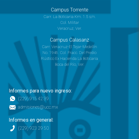
Campus Torrente
Carr. La Boticaria Km. 1.5 s/n.
Col. Militar
Veracruz, Ver.
Campus Calasanz
Carr. Veracruz-El Tejar-Medellín
No. 1946. Col. Fracc. Del Predio
Rústico Ex Hacienda La Boticaria
Boca del Río, Ver.
Informes para nuevo ingreso:
(229) 915 42 39
admisiones@ucc.mx
Informes en general:
(229) 923 29 50