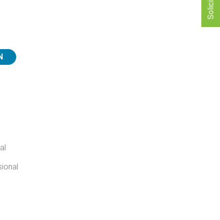
N
al
sional