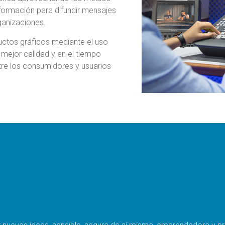
nformación para difundir mensajes
rganizaciones.
ductos gráficos mediante el uso
 mejor calidad y en el tiempo
ntre los consumidores y usuarios