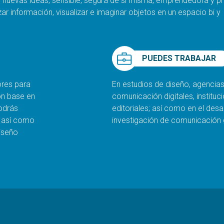
 nuevas ideas, sensible, segura de sí misma, emprendedora y pr
zar información, visualizar e imaginar objetos en un espacio bi y
PUEDES TRABAJAR
ores para
En estudios de diseño, agencias
on base en
comunicación digitales, instituc
podrás
editoriales; así como en el des
, así como
investigación de comunicación 
iseño