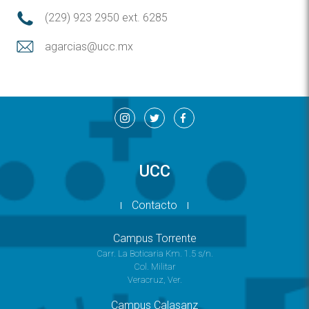
(229) 923 2950 ext. 6285
agarcias@ucc.mx
UCC
Contacto
Campus Torrente
Carr. La Boticaria Km. 1.5 s/n.
Col. Militar
Veracruz, Ver.
Campus Calasanz