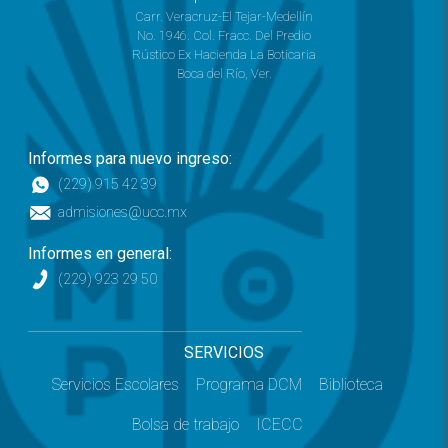
Carr. Veracruz-El Tejar-Medellín
No. 1946. Col. Fracc. Del Predio
Rústico Ex Hacienda La Boticaria
Boca del Río, Ver.
Informes para nuevo ingreso:
(229) 915 42 39
admisiones@ucc.mx
Informes en general:
(229) 923 29 50
SERVICIOS
Servicios Escolares
Programa DCM
Biblioteca
Bolsa de trabajo
ICECC