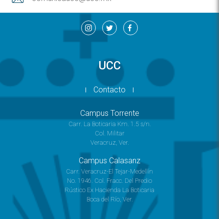
UCC
Contacto
Campus Torrente
Carr. La Boticaria Km. 1.5 s/n.
Col. Militar
Veracruz, Ver.
Campus Calasanz
Carr. Veracruz-El Tejar-Medellín
No. 1946. Col. Fracc. Del Predio
Rústico Ex Hacienda La Boticaria
Boca del Río, Ver.