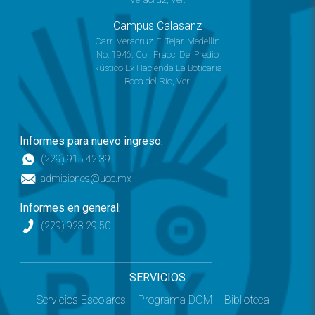
Campus Calasanz
Carr. Veracruz-El Tejar-Medellín
No. 1946. Col. Fracc. Del Predio
Rústico Ex Hacienda La Boticaria
Boca del Río, Ver.
Informes para nuevo ingreso:
(229) 915 42 39
admisiones@ucc.mx
Informes en general:
(229) 923 29 50
SERVICIOS
Servicios Escolares
Programa DCM
Biblioteca