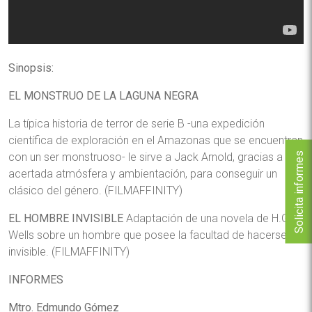
Sinopsis:
EL MONSTRUO DE LA LAGUNA NEGRA
La típica historia de terror de serie B -una expedición
científica de exploración en el Amazonas que se encuentran
Solicita informes
con un ser monstruoso- le sirve a Jack Arnold, gracias a su
acertada atmósfera y ambientación, para conseguir un
clásico del género. (FILMAFFINITY)
EL HOMBRE INVISIBLE
Adaptación de una novela de H.G.
Wells sobre un hombre que posee la facultad de hacerse
invisible. (FILMAFFINITY)
INFORMES
Mtro. Edmundo Gómez