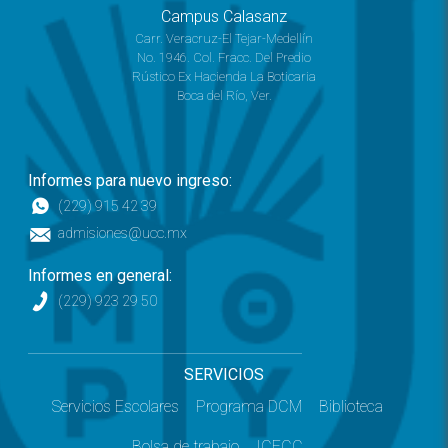
Campus Calasanz
Carr. Veracruz-El Tejar-Medellín
No. 1946. Col. Fracc. Del Predio
Rústico Ex Hacienda La Boticaria
Boca del Río, Ver.
Informes para nuevo ingreso:
(229) 915 42 39
admisiones@ucc.mx
Informes en general:
(229) 923 29 50
SERVICIOS
Servicios Escolares
Programa DCM
Biblioteca
Bolsa de trabajo
ICECC