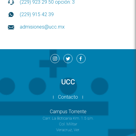
(229) 923 29 50 opción: 3
(229) 915 42 39
admisiones@ucc.mx
UCC
Contacto
Campus Torrente
Carr. La Boticaria Km. 1.5 s/n.
Col. Militar
Veracruz, Ver.