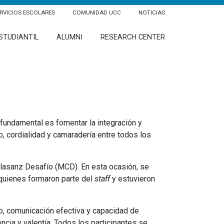
RVICIOS ESCOLARES
COMUNIDAD UCC
NOTICIAS
STUDIANTIL
ALUMNI
RESEARCH CENTER
fundamental es fomentar la integración y
 cordialidad y camaradería entre todos los
alasanz Desafío (MCD). En esta ocasión, se
 quienes formaron parte del
staff
y estuvieron
go, comunicación efectiva y capacidad de
cia y valentía. Todos los participantes se