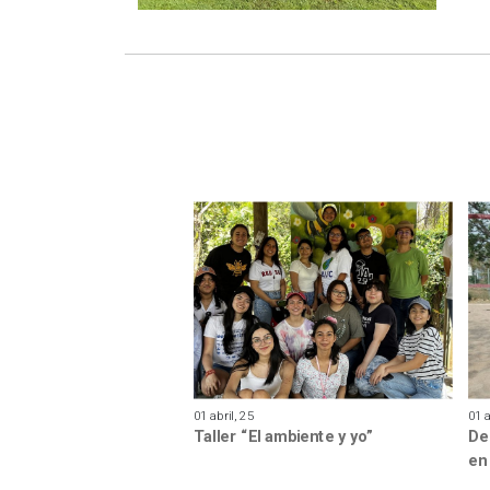
01 abril, 25
01 a
Taller “El ambiente y yo”
De
en