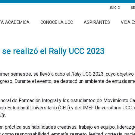
INICIO
SE
TA ACADÉMICA
CONOCE LA UCC
ASPIRANTES
VIDA E
 se realizó el Rally UCC 2023
rimer semestre, se llevó a cabo el
Rally
UCC 2023, cuyo objetivo 
greso. Durante el evento, se destacó un ambiente de entusiasmo,
eneral de Formación Integral y los estudiantes de Movimiento C
o Estudiantil Universitario (CEU) y del IMEF Universitario UCC,
lly
.
 práctica sus habilidades creativas, trabajo en equipo, lideraz
omo responsabilidad, empatía, respeto, lealtad, cortesía, pacien