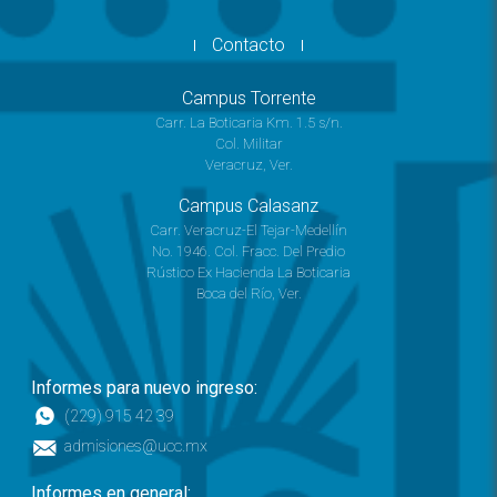
Contacto
Campus Torrente
Carr. La Boticaria Km. 1.5 s/n.
Col. Militar
Veracruz, Ver.
Campus Calasanz
Carr. Veracruz-El Tejar-Medellín
No. 1946. Col. Fracc. Del Predio
Rústico Ex Hacienda La Boticaria
Boca del Río, Ver.
Informes para nuevo ingreso:
(229) 915 42 39
admisiones@ucc.mx
Informes en general: