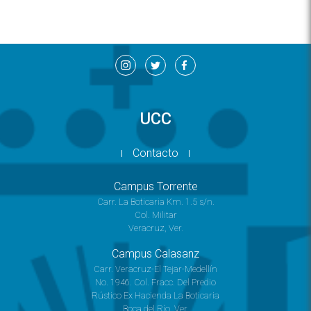
UCC
Contacto
Campus Torrente
Carr. La Boticaria Km. 1.5 s/n.
Col. Militar
Veracruz, Ver.
Campus Calasanz
Carr. Veracruz-El Tejar-Medellín
No. 1946. Col. Fracc. Del Predio
Rústico Ex Hacienda La Boticaria
Boca del Río, Ver.