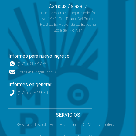
Campus Calasanz
Carr. Veracruz-El Tejar-Medellín
No. 1946. Col. Fracc. Del Predio
Rústico Ex Hacienda La Boticaria
Boca del Río, Ver.
Informes para nuevo ingreso:
(229) 915 42 39
admisiones@ucc.mx
Informes en general:
(229) 923 29 50
SERVICIOS
Servicios Escolares
Programa DCM
Biblioteca