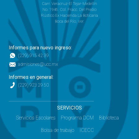
Carr. Veracruz-El Tejar-Medellín
No. 1946. Col. Fracc. Del Predio
Rústico Ex Hacienda La Boticaria
Boca del Río, Ver.
Informes para nuevo ingreso:
(229) 915 42 39
admisiones@ucc.mx
Informes en general:
(229) 923 29 50
SERVICIOS
Servicios Escolares
Programa DCM
Biblioteca
Bolsa de trabajo
ICECC