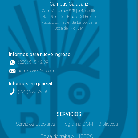
Campus Calasanz
Carr. Veracruz-El Tejar-Medellín
No. 1946. Col. Fracc. Del Predio
Rústico Ex Hacienda La Boticaria
Boca del Río, Ver.
Informes para nuevo ingreso:
(229) 915 42 39
admisiones@ucc.mx
Informes en general:
(229) 923 29 50
SERVICIOS
Servicios Escolares
Programa DCM
Biblioteca
Bolsa de trabajo
ICECC