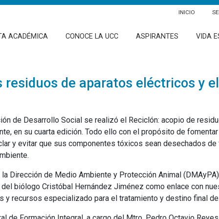
INICIO
SE
TA ACADÉMICA
CONOCE LA UCC
ASPIRANTES
VIDA E
 residuos de aparatos eléctricos y e
ón de Desarrollo Social se realizó el Reciclón: acopio de resid
te, en su cuarta edición. Todo ello con el propósito de fomentar
clar y evitar que sus componentes tóxicos sean desechados de 
ambiente.
de la Dirección de Medio Ambiente y Protección Animal (DMAyPA) 
, y del biólogo Cristóbal Hernández Jiménez como enlace con nue
 y recursos especializado para el tratamiento y destino final de
ral de Formación Integral, a cargo del Mtro. Pedro Octavio Reyes