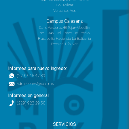
Col. Militar
Veracruz, Ver.
Campus Calasanz
Carr. Veracruz-El Tejar-Medellín
No. 1946. Col. Fracc. Del Predio
Rústico Ex Hacienda La Boticaria
Boca del Río, Ver.
Informes para nuevo ingreso:
(229) 915 42 39
admisiones@ucc.mx
Informes en general:
(229) 923 29 50
SERVICIOS