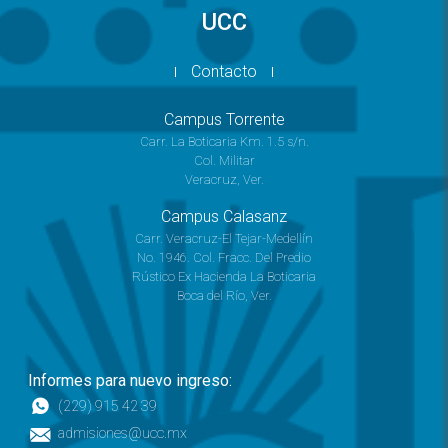
UCC
Contacto
Campus Torrente
Carr. La Boticaria Km. 1.5 s/n.
Col. Militar
Veracruz, Ver.
Campus Calasanz
Carr. Veracruz-El Tejar-Medellín
No. 1946. Col. Fracc. Del Predio
Rústico Ex Hacienda La Boticaria
Boca del Río, Ver.
Informes para nuevo ingreso:
(229) 915 42 39
admisiones@ucc.mx