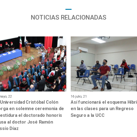
NOTICIAS RELACIONADAS
mayo, 22
16 julio, 21
 Universidad Cristóbal Colón
Así funcionará el esquema Híbr
orga en solemne ceremonia de
en las clases para un Regreso
vestidura el doctorado honoris
Seguro a la UCC
usa al doctor José Ramón
ssío Díaz