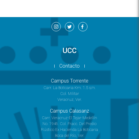
UCC
Contacto
Campus Torrente
Carr. La Boticaria Km. 1.5 s/n.
Col. Militar
Veracruz, Ver.
Campus Calasanz
Carr. Veracruz-El Tejar-Medellín
No. 1946. Col. Fracc. Del Predio
Rústico Ex Hacienda La Boticaria
Boca del Río, Ver.